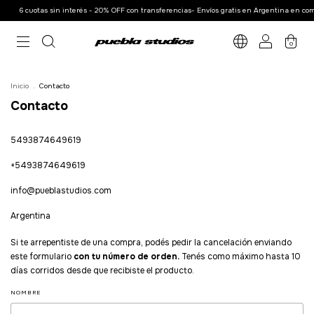
6 cuotas sin interés - 20% OFF con transferencias- Envíos gratis en Argentina en com
0
Inicio
.
Contacto
Contacto
5493874649619
+5493874649619
info@pueblastudios.com
Argentina
Si te arrepentiste de una compra, podés pedir la cancelación enviando
este formulario
con tu número de orden.
Tenés como máximo hasta 10
días corridos desde que recibiste el producto.
NOMBRE