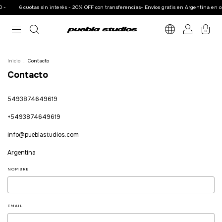
0 -
6 cuotas sin interés - 20% OFF con transferencias- Envíos gratis en Argentina en c
0
Inicio
.
Contacto
Contacto
5493874649619
+5493874649619
info@pueblastudios.com
Argentina
NOMBRE
EMAIL