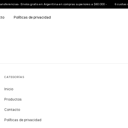
nsferencias- Envíos gratis en Argentina en compras superiores a $60.000 -
6 cuotas si
cto
Políticas de privacidad
CATEGORÍAS
Inicio
Productos
Contacto
Políticas de privacidad