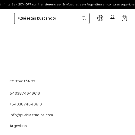
n interés - 20% OFF con transferencias- Envíos gratis en Argentina en compras superiores 
0
CONTACTÁNOS
5493874649619
+5493874649619
info@pueblastudios.com
Argentina