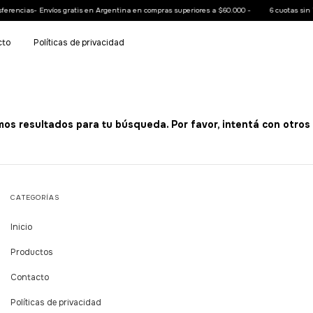
erencias- Envíos gratis en Argentina en compras superiores a $60.000 -
6 cuotas sin i
cto
Políticas de privacidad
os resultados para tu búsqueda. Por favor, intentá con otros f
CATEGORÍAS
Inicio
Productos
Contacto
Políticas de privacidad