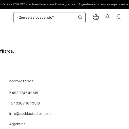
nterés - 20% OFF con transferencias- Envíos gratis en Argentina en compras superiores a $
0
iltros.
CONTACTÁNOS
5493874649619
+5493874649619
info@pueblastudios.com
Argentina