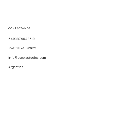
CONTACTÁNOS
5493874649619
+5493874649619
info@pueblastudios.com
Argentina