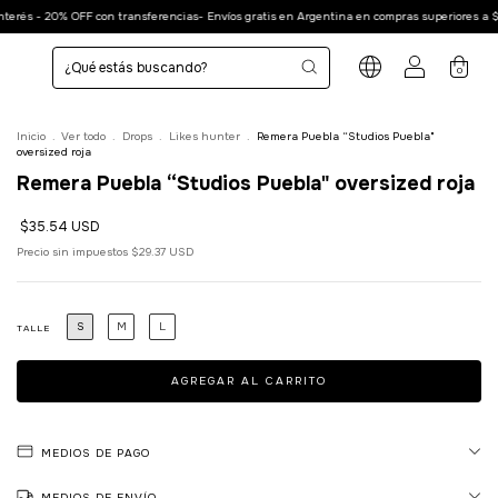
con transferencias- Envíos gratis en Argentina en compras superiores a $60.000 -
6 cu
0
Inicio
.
Ver todo
.
Drops
.
Likes hunter
.
Remera Puebla “Studios Puebla"
oversized roja
Remera Puebla “Studios Puebla" oversized roja
$35.54 USD
Precio sin impuestos
$29.37 USD
S
M
L
TALLE
MEDIOS DE PAGO
MEDIOS DE ENVÍO